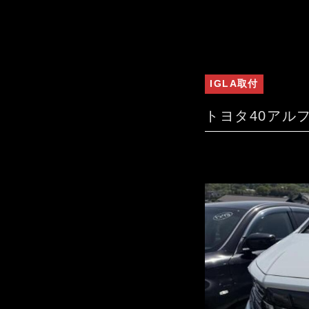
IGLA取付
トヨタ40アル