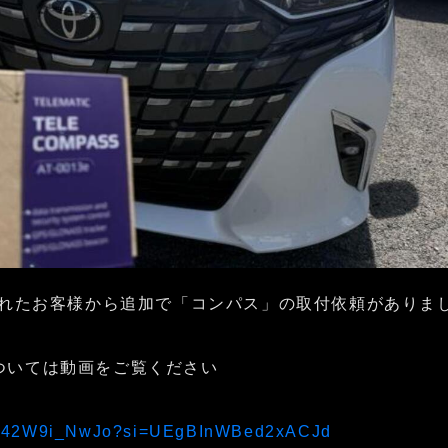
付されたお客様から追加で「コンパス」の取付依頼がありま
ついては動画をご覧ください
e/C42W9i_NwJo?si=UEgBInWBed2xACJd